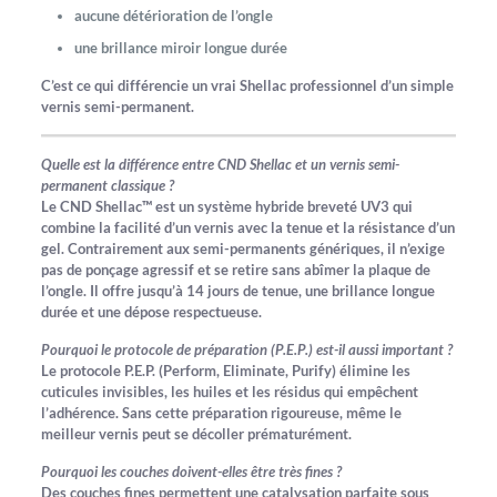
aucune détérioration de l’ongle
une brillance miroir longue durée
C’est ce qui différencie un
vrai Shellac professionnel
d’un simple
vernis semi-permanent.
Quelle est la différence entre CND Shellac et un vernis semi-
permanent classique ?
Le CND Shellac™ est un système hybride breveté UV3 qui
combine la facilité d’un vernis avec la tenue et la résistance d’un
gel. Contrairement aux semi-permanents génériques, il n’exige
pas de ponçage agressif et se retire sans abîmer la plaque de
l’ongle. Il offre jusqu’à 14 jours de tenue, une brillance longue
durée et une dépose respectueuse.
Pourquoi le protocole de préparation (P.E.P.) est-il aussi important ?
Le protocole P.E.P. (Perform, Eliminate, Purify) élimine les
cuticules invisibles, les huiles et les résidus qui empêchent
l’adhérence. Sans cette préparation rigoureuse, même le
meilleur vernis peut se décoller prématurément.
Pourquoi les couches doivent-elles être très fines ?
Des couches fines permettent une catalysation parfaite sous