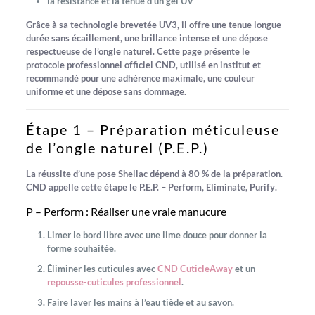
la résistance et la tenue d’un gel UV
Grâce à sa technologie brevetée
UV3
, il offre une tenue longue
durée sans écaillement, une brillance intense et une dépose
respectueuse de l’ongle naturel. Cette page présente le
protocole professionnel officiel CND
, utilisé en institut et
recommandé pour une adhérence maximale, une couleur
uniforme et une dépose sans dommage.
Étape 1 – Préparation méticuleuse
de l’ongle naturel (P.E.P.)
La réussite d’une pose Shellac dépend à
80 % de la préparation
.
CND appelle cette étape le
P.E.P. – Perform, Eliminate, Purify
.
P – Perform : Réaliser une vraie manucure
Limer le bord libre avec une lime douce pour donner la
forme souhaitée.
Éliminer les cuticules avec
CND CuticleAway
et un
repousse-cuticules professionnel
.
Faire laver les mains à l’eau tiède et au savon.