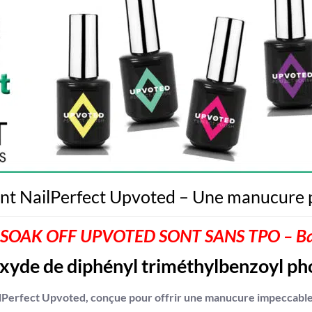
t NailPerfect Upvoted – Une manucure p
 SOAK OFF UPVOTED SONT SANS TPO – Base
xyde de diphényl triméthylbenzoyl ph
rfect Upvoted, conçue pour offrir une manucure impeccable, bril