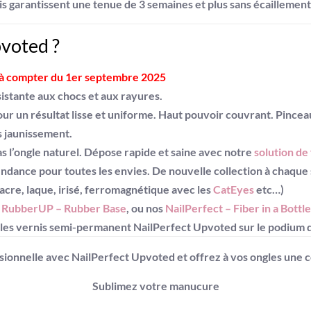
nis garantissent une tenue de 3 semaines et plus sans écaillement
pvoted ?
 à compter du 1er septembre 2025
istante aux chocs et aux rayures.
our un résultat lisse et uniforme. Haut pouvoir couvrant. Pince
s jaunissement.
s l’ongle naturel. Dépose rapide et saine avec notre
solution de
endance pour toutes les envies. De nouvelle collection à chaque
acre, laque, irisé, ferromagnétique avec les
CatEyes
etc…)
t RubberUP – Rubber Base
, ou nos
NailPerfect – Fiber in a Bottle
e les vernis semi-permanent NailPerfect Upvoted sur le podium de
sionnelle avec NailPerfect Upvoted et offrez à vos ongles une c
Sublimez votre manucure