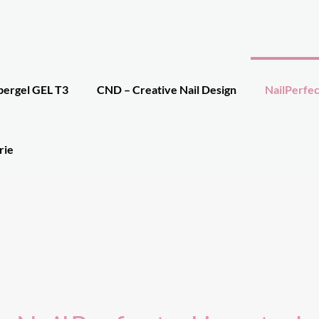
bergel GEL T3
CND – Creative Nail Design
NailPerfec
rie