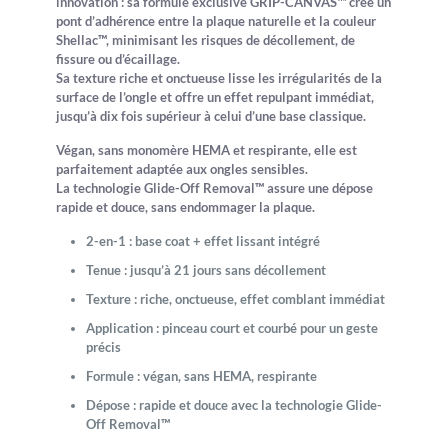
innovation : sa formule exclusive
GRIP-CANVAS™
crée un
pont d’adhérence entre la plaque naturelle et la couleur
Shellac™, minimisant les risques de décollement, de
fissure ou d’écaillage.
Sa texture riche et onctueuse lisse les irrégularités de la
surface de l’ongle et offre un effet repulpant immédiat,
jusqu’à
dix fois supérieur
à celui d’une base classique.
Végan, sans monomère HEMA et respirante, elle est
parfaitement adaptée aux ongles sensibles.
La technologie
Glide-Off Removal™
assure une dépose
rapide et douce, sans endommager la plaque.
2-en-1 :
base coat + effet lissant intégré
Tenue :
jusqu’à 21 jours sans décollement
Texture :
riche, onctueuse, effet comblant immédiat
Application :
pinceau court et courbé pour un geste
précis
Formule :
végan, sans HEMA, respirante
Dépose :
rapide et douce avec la technologie Glide-
Off Removal™