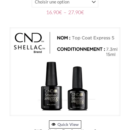
Plage
16.90
€
–
27.90
€
de
prix :
16.90€
à
27.90€
Quick View