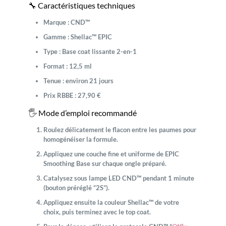
🔧 Caractéristiques techniques
Marque :
CND™
Gamme :
Shellac™ EPIC
Type :
Base coat lissante 2-en-1
Format :
12,5 ml
Tenue :
environ 21 jours
Prix RBBE :
27,90 €
🖐️ Mode d’emploi recommandé
Roulez délicatement le flacon entre les paumes pour
homogénéiser la formule.
Appliquez une couche fine et uniforme de
EPIC
Smoothing Base
sur chaque ongle préparé.
Catalysez sous lampe LED CND™ pendant 1 minute
(bouton préréglé “2S”).
Appliquez ensuite la couleur Shellac™ de votre
choix, puis terminez avec le top coat.