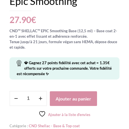
Epic Smoothing
27.90
€
CND™ SHELLAC™ EPIC Smoothing Base (12,5 ml)
– Base coat 2-
en-1 avec effet lissant et adhérence renforcée.
Tenue jusqu’à 21 jours, formule végan sans HEMA, dépose douce
et rapide.
💎 Gagnez
27
points fidélité avec cet achat =
1.35
€
offerts sur votre prochaine commande. Votre fidélité
est récompensée ✨
quantité
Ajouter au panier
de
CND
-
Ajouter à la liste d’envies
Shellac
Base
Catégorie :
CND Shellac - Base & Top coat
Coat