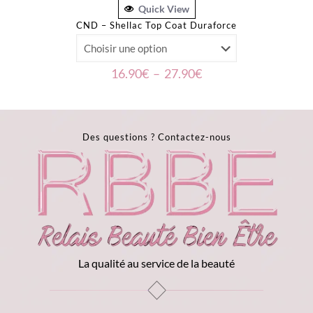
Quick View
CND – Shellac Top Coat Duraforce
Plage
16.90
€
–
27.90
€
de
prix :
16.90€
à
Des questions ?
Contactez-nous
27.90€
La qualité au service de la beauté