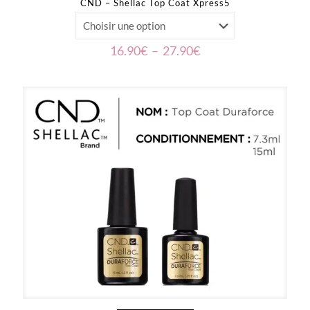
CND – Shellac Top Coat Xpress5
Plage
16.90
€
–
27.90
€
de
prix :
16.90€
à
27.90€