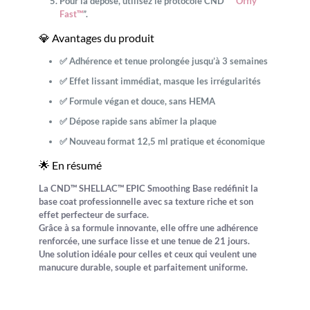
Pour la dépose, utilisez le protocole CND™ “
Offly
Fast™
”.
💎 Avantages du produit
✅ Adhérence et tenue prolongée jusqu’à 3 semaines
✅ Effet lissant immédiat, masque les irrégularités
✅ Formule végan et douce, sans HEMA
✅ Dépose rapide sans abîmer la plaque
✅ Nouveau format 12,5 ml pratique et économique
🌟 En résumé
La
CND™ SHELLAC™ EPIC Smoothing Base
redéfinit la
base coat professionnelle avec sa texture riche et son
effet perfecteur de surface.
Grâce à sa formule innovante, elle offre une adhérence
renforcée, une surface lisse et une tenue de 21 jours.
Une solution idéale pour celles et ceux qui veulent une
manucure durable, souple et parfaitement uniforme.