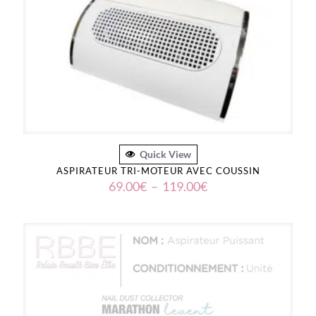
Quick View
ASPIRATEUR TRI-MOTEUR AVEC COUSSIN
Plage
69.00
€
–
119.00
€
de
prix :
69.00€
à
119.00€