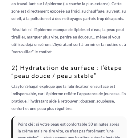
en travaillant sur l’
épiderme
(la couche la plus externe). Cette
zone est directement exposée au froid, au chauffage, au vent, au
soleil, à la pollution et à des nettoyages parfois trop décapants.
Résultat : si l’épiderme manque de lipides et d’eau, la peau peut
tirailler, marquer plus vite, perdre en douceur… même si vous
utilisez déjà un sérum. L’hydratant sert à
terminer
la routine et à
“verrouiller” le confort.
2) Hydratation de surface : l’étape
“peau douce / peau stable”
Clayton Shagal explique que la
lubrification en surface
est
indispensable, car l’épiderme reflète l’apparence de jeunesse. En
pratique, l’hydratant aide à retrouver :
douceur
,
souplesse
,
confort
et une peau plus régulière.
Point clé :
si votre peau est confortable 30 minutes après
la crème mais re-tire vite, ce n’est pas forcément “une
peau sèche” — c’est souvent une barrière cutanée instable.