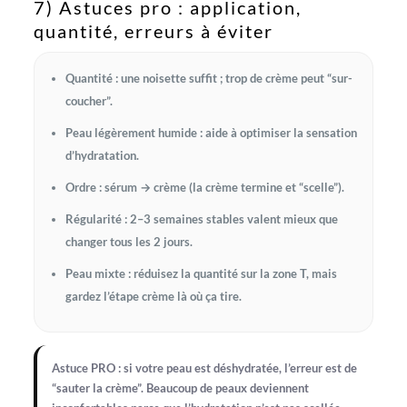
7) Astuces pro : application,
quantité, erreurs à éviter
Quantité
: une noisette suffit ; trop de crème peut “sur-
coucher”.
Peau légèrement humide
: aide à optimiser la sensation
d’hydratation.
Ordre
: sérum → crème (la crème termine et “scelle”).
Régularité
: 2–3 semaines stables valent mieux que
changer tous les 2 jours.
Peau mixte
: réduisez la quantité sur la zone T, mais
gardez l’étape crème là où ça tire.
Astuce PRO :
si votre peau est déshydratée, l’erreur est de
“sauter la crème”. Beaucoup de peaux deviennent