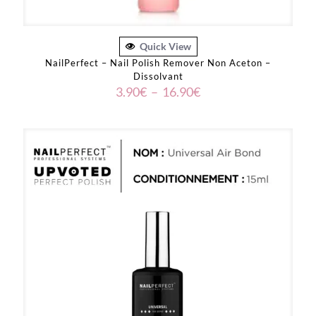
Quick View
NailPerfect – Nail Polish Remover Non Aceton –
Dissolvant
Plage
3.90
€
–
16.90
€
de
prix :
3.90€
à
16.90€