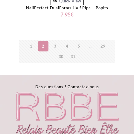
Quick View
NailPerfect DualForms Half Pipe – Popits
7.95
€
1
2
3
4
5
…
29
30
31
Des questions ?
Contactez-nous