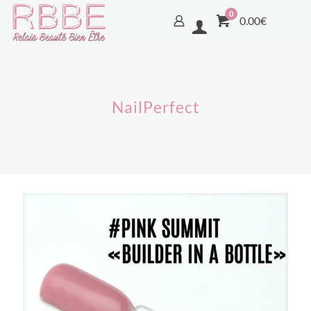
0
0.00€
NailPerfect