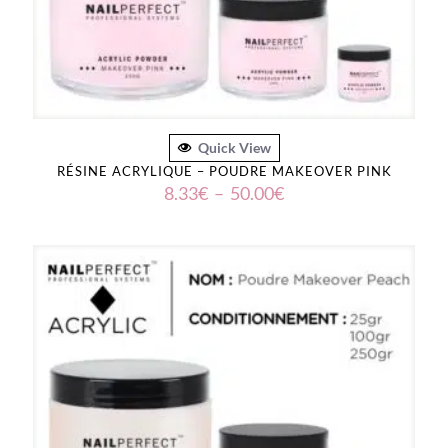
Quick View
RÉSINE ACRYLIQUE – POUDRE MAKEOVER PINK
Plage
8.33
€
–
50.00
€
de
prix :
8.33€
à
50.00€