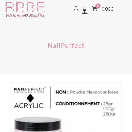
0
0.00€
NailPerfect