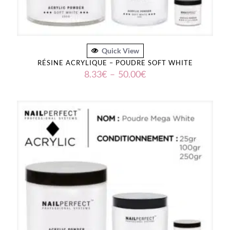
Quick View
RÉSINE ACRYLIQUE – POUDRE SOFT WHITE
Plage
8.33
€
–
50.00
€
de
prix :
8.33€
à
50.00€