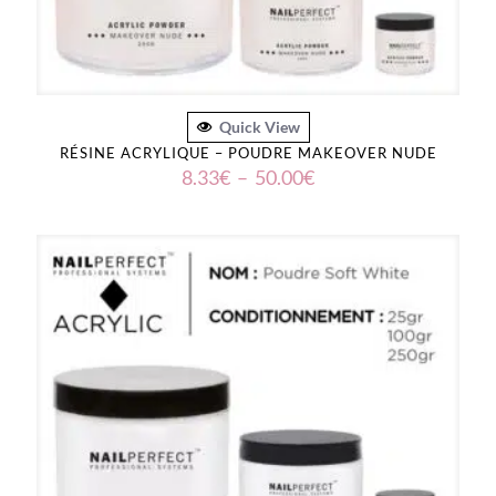
Quick View
RÉSINE ACRYLIQUE – POUDRE MAKEOVER NUDE
Plage
8.33
€
–
50.00
€
de
prix :
8.33€
à
50.00€