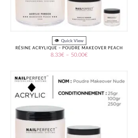
Quick View
RÉSINE ACRYLIQUE – POUDRE MAKEOVER PEACH
Plage
8.33
€
–
50.00
€
de
prix :
8.33€
à
50.00€