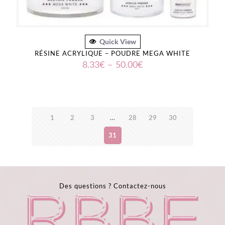
Quick View
RÉSINE ACRYLIQUE – POUDRE MEGA WHITE
Plage
8.33
€
–
50.00
€
de
prix :
8.33€
à
50.00€
1
2
3
…
28
29
30
31
Des questions ?
Contactez-nous