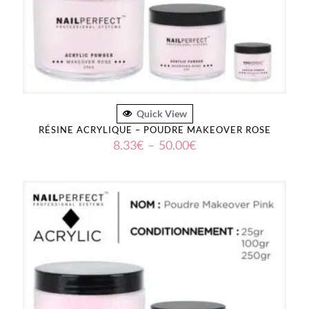
Quick View
RÉSINE ACRYLIQUE – POUDRE MAKEOVER ROSE
Plage
8.33
€
–
50.00
€
de
prix :
8.33€
à
50.00€