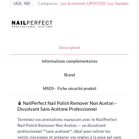
Remover
UGS :
ND
Catégories :
Les Essentiels UPVOTED
,
Les liquides
Non
Aceton
-
Dissolvant
Description
Informations complémentaires
Brand
MSDS - Fiche sécurité produit
🧴 NailPerfect Nail Polish Remover Non Aceton –
Dissolvant Sans Acétone Professionnel
Terminez vos prestations manucure avec le
NailPerfect
Nail Polish Remover Non Aceton
— un dissolvant
professionnel **sans acétone**, idéal pour retirer les
vernis classiques et préparer vos ongles à la pose gel sans