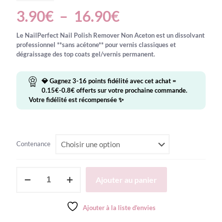
Plage
3.90
€
–
16.90
€
de
Le
NailPerfect Nail Polish Remover Non Aceton
est un dissolvant
prix :
professionnel **sans acétone** pour vernis classiques et
dégraissage des top coats gel/vernis permanent.
3.90€
à
💎 Gagnez
3-16
points fidélité avec cet achat =
16.90€
0.15
€
-
0.8
€
offerts sur votre prochaine commande.
Votre fidélité est récompensée ✨
Contenance
quantité
Ajouter au panier
de
NailPerfect
-
Ajouter à la liste d’envies
Nail
Polish