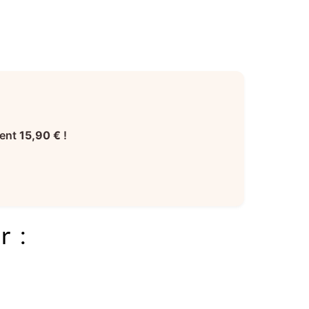
ment
15,90 €
!
r :