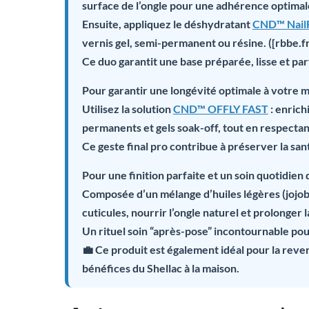
surface de l’ongle pour une adhérence optima
Ensuite, appliquez le déshydratant
CND™ NailF
vernis gel, semi-permanent ou résine. ([rbbe.f
Ce duo garantit une base préparée, lisse et pa
Pour garantir une longévité optimale à votre 
Utilisez la solution
CND™ OFFLY FAST
: enrich
permanents et gels soak-off, tout en respectant
Ce geste final pro contribue à préserver la sa
Pour une finition parfaite et un soin quotidien
Composée d’un mélange d’huiles légères (jojob
cuticules, nourrir l’ongle naturel et prolonger
Un rituel soin “après-pose” incontournable pou
💼 Ce produit est également idéal pour la
reven
bénéfices du Shellac à la maison.