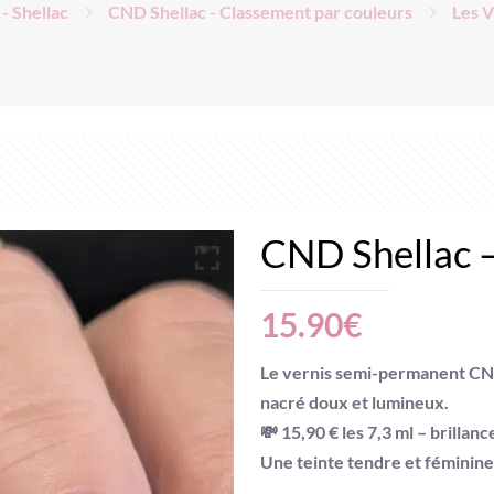
- Shellac
CND Shellac - Classement par couleurs
Les 
CND Shellac 
15.90
€
Le
vernis semi-permanent CN
nacré doux et lumineux
.
💸
15,90 € les 7,3 ml
– brillanc
Une teinte tendre et féminine