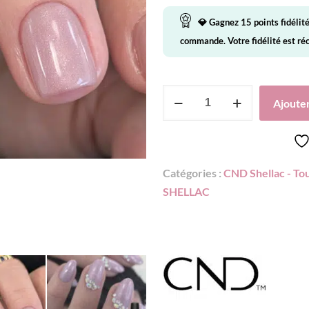
💎 Gagnez
15
points fidélit
commande. Votre fidélité est r
quantité
Ajouter
de
CND
Shellac
-
Catégories :
CND Shellac - Tou
Lavender
SHELLAC
Lace