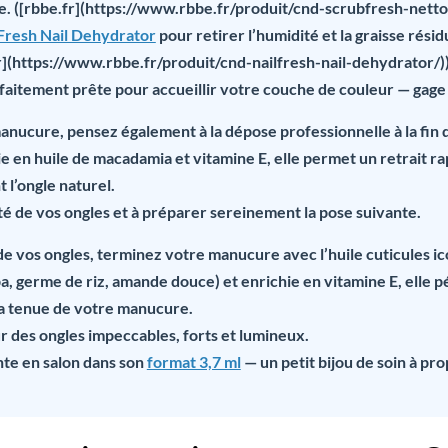
le. ([rbbe.fr](https://www.rbbe.fr/produit/cnd-scrubfresh-nett
resh Nail Dehydrator
pour retirer l’humidité et la graisse rési
r](https://www.rbbe.fr/produit/cnd-nailfresh-nail-dehydrator/)
rfaitement prête pour accueillir votre couche de couleur — gage
manucure, pensez également à la
dépose professionnelle
à la fin
ie en huile de macadamia et vitamine E, elle permet un retrait r
 l’ongle naturel.
nté de vos ongles et à préparer sereinement la pose suivante.
 de vos ongles, terminez votre manucure avec l’huile cuticules i
a, germe de riz, amande douce) et enrichie en vitamine E, elle 
 la tenue de votre manucure.
r des ongles impeccables, forts et lumineux.
te en salon
dans son
format 3,7 ml
— un petit bijou de soin à pr