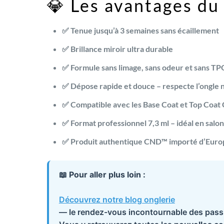
💎 Les avantages du
✅
Tenue jusqu’à 3 semaines
sans écaillement
✅
Brillance miroir ultra durable
✅
Formule sans limage, sans odeur et sans TP
✅
Dépose rapide et douce
– respecte l’ongle 
✅ Compatible avec les
Base Coat
et
Top Coat
✅
Format professionnel 7,3 ml
– idéal en salon
✅ Produit
authentique CND™
importé d’Europ
📖 Pour aller plus loin :
Découvrez notre blog onglerie
— le rendez-vous incontournable des passi