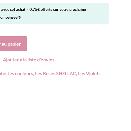
é avec cet achat =
0.75
€
offerts sur votre prochaine
écompensée ✨
 au panier
Ajouter à la liste d’envies
tes les couleurs
,
Les Roses SHELLAC
,
Les Violets