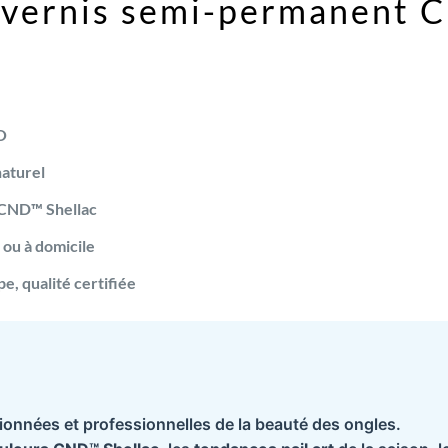
 vernis semi-permanent C
O
naturel
 CND™ Shellac
 ou à domicile
e, qualité certifiée
onnées et professionnelles de la beauté des ongles.
Des questions ?
Contactez-nous