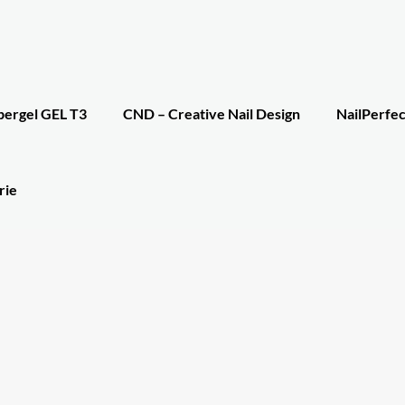
bergel GEL T3
CND – Creative Nail Design
NailPerfec
rie