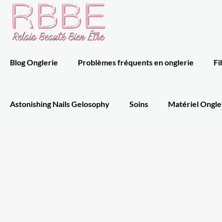
Blog Onglerie
Problèmes fréquents en onglerie
Fi
Astonishing Nails Gelosophy
Soins
Matériel Ongle