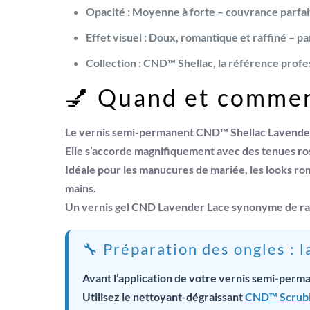
Opacité :
Moyenne à forte – couvrance parfait
Effet visuel :
Doux, romantique et raffiné – par
Collection :
CND™ Shellac, la référence profes
💅 Quand et comment
Le
vernis semi-permanent CND™ Shellac Lavende
Elle s’accorde magnifiquement avec des tenues
ro
Idéale pour les
manucures de mariée, les looks ro
mains.
Un
vernis gel CND Lavender Lace
synonyme de raf
🔧 Préparation des ongles : 
Avant l’application de votre vernis semi-perm
Utilisez le nettoyant-dégraissant
CND™ Scrub