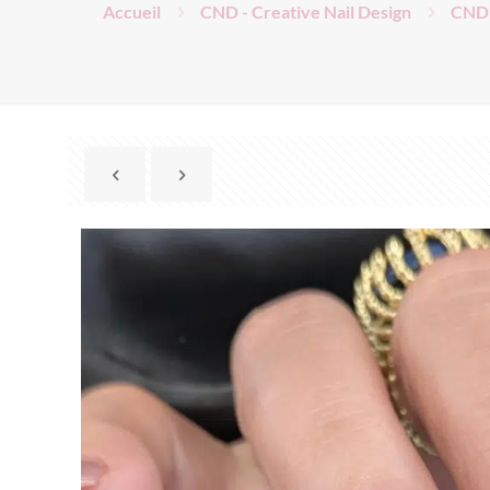
Accueil
CND - Creative Nail Design
CND 