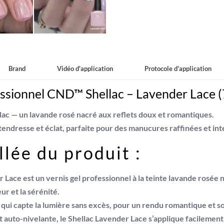
Brand
Vidéo d'application
Protocole d'application
ssionnel CND™ Shellac – Lavender Lace (
lac
— un
lavande rosé nacré
aux reflets doux et romantiques.
tendresse et éclat
, parfaite pour des manucures
raffinées et in
lée du produit :
r Lace
est un
vernis gel professionnel
à la
teinte lavande rosée 
ur et la sérénité
.
né qui capte la lumière sans excès, pour un rendu romantique et s
t auto-nivelante
, le
Shellac Lavender Lace
s’applique facilemen