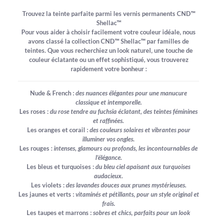
Trouvez la teinte parfaite parmi les vernis permanents CND™
Shellac™
Pour vous aider à choisir facilement votre couleur idéale, nous
avons classé la collection CND™ Shellac™ par familles de
teintes. Que vous recherchiez un look naturel, une touche de
couleur éclatante ou un effet sophistiqué, vous trouverez
rapidement votre bonheur :
Nude & French :
des nuances élégantes pour une manucure
classique et intemporelle.
Les roses :
du rose tendre au fuchsia éclatant, des teintes féminines
et raffinées.
Les oranges et corail :
des couleurs solaires et vibrantes pour
illuminer vos ongles.
Les rouges :
intenses, glamours ou profonds, les incontournables de
l’élégance.
Les bleus et turquoises :
du bleu ciel apaisant aux turquoises
audacieux.
Les violets :
des lavandes douces aux prunes mystérieuses.
Les jaunes et verts :
vitaminés et pétillants, pour un style original et
frais.
Les taupes et marrons :
sobres et chics, parfaits pour un look