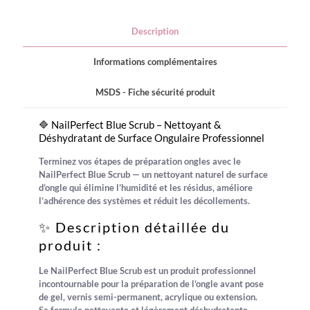
Déshydratant
de
Description
Surface
pour
ongles
Informations complémentaires
MSDS - Fiche sécurité produit
🔷 NailPerfect Blue Scrub – Nettoyant &
Déshydratant de Surface Ongulaire Professionnel
Terminez vos étapes de préparation ongles avec le
NailPerfect Blue Scrub
— un nettoyant naturel de surface
d’ongle qui élimine l’humidité et les résidus, améliore
l’adhérence des systèmes et réduit les décollements.
✨ Description détaillée du
produit :
Le
NailPerfect Blue Scrub
est un produit professionnel
incontournable pour la préparation de l’ongle avant pose
de gel, vernis semi-permanent, acrylique ou extension.
Sa formule nettoyante et légèrement déshydratante