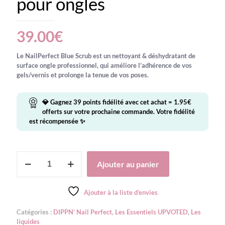
pour ongles
39.00
€
Le
NailPerfect Blue Scrub
est un nettoyant & déshydratant de
surface ongle professionnel, qui améliore l’adhérence de vos
gels/vernis et prolonge la tenue de vos poses.
💎 Gagnez
39
points fidélité avec cet achat =
1.95
€
offerts sur votre prochaine commande. Votre fidélité
est récompensée ✨
quantité
Ajouter au panier
de
NailPerfect
-
Ajouter à la liste d’envies
BlueScrub
-
Catégories :
DIPPN’ Nail Perfect
,
Les Essentiels UPVOTED
,
Les
Nettoyant
liquides
&