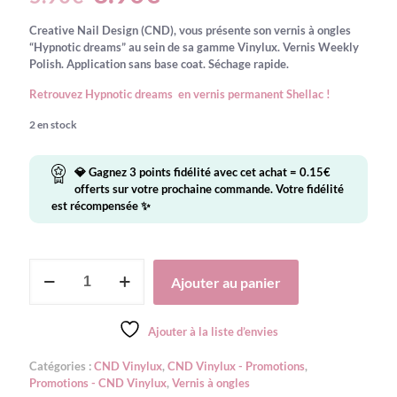
prix
prix
Creative Nail Design (CND), vous présente son vernis à ongles
initial
actuel
“Hypnotic dreams” au sein de sa gamme Vinylux. Vernis Weekly
était :
est :
Polish. Application sans base coat. Séchage rapide.
5.90€.
3.90€.
Retrouvez Hypnotic dreams en vernis permanent Shellac !
2 en stock
💎 Gagnez
3
points fidélité avec cet achat =
0.15
€
offerts sur votre prochaine commande. Votre fidélité
est récompensée ✨
quantité
Ajouter au panier
de
CND
-
Ajouter à la liste d’envies
Vinylux
Hypnotic
Catégories :
CND Vinylux
,
CND Vinylux - Promotions
,
Dreams
Promotions - CND Vinylux
,
Vernis à ongles