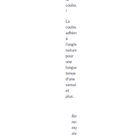
couleur
!
La
couleur
adhère
à
l’ongle
naturel
pour
une
longue
tenue
d’une
semaine
et
plus.
Retrouvez
nos
explications,
step