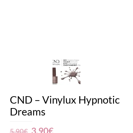
CND – Vinylux Hypnotic
Dreams
Le
Le
3.90
€
5.90
€