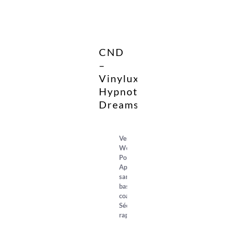
CND
–
Vinylux
Hypnotic
Dreams
Vernis
Weekly
Polish.
Application
sans
base
coat.
Séchage
rapide.