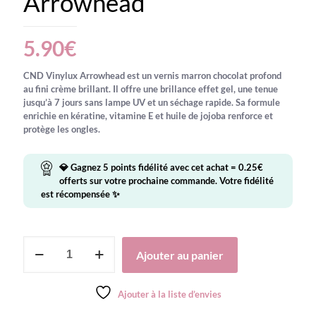
Arrowhead
5.90
€
CND Vinylux Arrowhead est un vernis marron chocolat profond
au fini crème brillant. Il offre une brillance effet gel, une tenue
jusqu’à 7 jours sans lampe UV et un séchage rapide. Sa formule
enrichie en kératine, vitamine E et huile de jojoba renforce et
protège les ongles.
💎 Gagnez
5
points fidélité avec cet achat =
0.25
€
offerts sur votre prochaine commande. Votre fidélité
est récompensée ✨
quantité
Ajouter au panier
de
CND
VINYLUX
Ajouter à la liste d’envies
-
Arrowhead