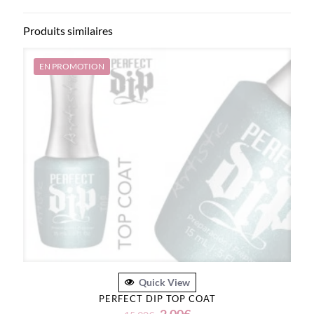
Produits similaires
EN PROMOTION
Quick View
PERFECT DIP TOP COAT
Le
Le
2.00
€