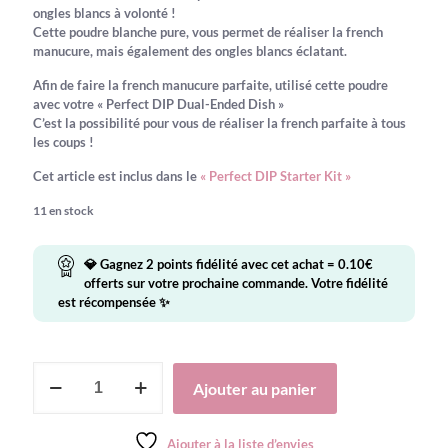
initial
actuel
ongles blancs à volonté !
était :
est :
Cette poudre blanche pure, vous permet de réaliser la french
manucure, mais également des ongles blancs éclatant.
15.90€.
2.00€.
Afin de faire la french manucure parfaite, utilisé cette poudre
avec votre « Perfect DIP Dual-Ended Dish »
C’est la possibilité pour vous de réaliser la french parfaite à tous
les coups !
Cet article est inclus dans le
« Perfect DIP Starter Kit »
11 en stock
💎 Gagnez
2
points fidélité avec cet achat =
0.10
€
offerts sur votre prochaine commande. Votre fidélité
est récompensée ✨
quantité
Ajouter au panier
de
PERFECT
DIP
Ajouter à la liste d’envies
BRIDE