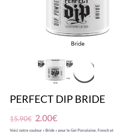
PERFECT DIP BRIDE
Le
Le
2.00
€
15.90
€
prix
prix
Voici notre couleur « Bride » pour le Gel Porcelaine. French et