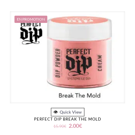
prix
prix
initial
actuel
était :
est :
15.90€.
2.00€.
EN PROMOTION
Quick View
PERFECT DIP BREAK THE MOLD
Le
Le
2.00
€
15.90
€
prix
prix