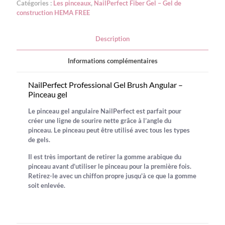
Catégories :
Les pinceaux
,
NailPerfect Fiber Gel – Gel de
Angular
construction HEMA FREE
-
Pinceau
gel
Description
Informations complémentaires
NailPerfect Professional Gel Brush Angular –
Pinceau gel
Le pinceau gel angulaire NailPerfect est parfait pour
créer une ligne de sourire nette grâce à l’angle du
pinceau. Le pinceau peut être utilisé avec tous les types
de gels.
Il est très important de retirer la gomme arabique du
pinceau avant d’utiliser le pinceau pour la première fois.
Retirez-le avec un chiffon propre jusqu’à ce que la gomme
soit enlevée.