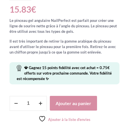
15.83
€
Le pinceau gel angulaire NailPerfect est parfait pour créer une
ligne de sourire nette grâce à l’angle du pinceau. Le pinceau peut
être utilisé avec tous les types de gels.
Il est très important de retirer la gomme arabique du pinceau
avant d’utiliser le pinceau pour la première fois. Retirez-le avec
un chiffon propre jusqu’à ce que la gomme soit enlevée.
💎 Gagnez
15
points fidélité avec cet achat =
0.75
€
offerts sur votre prochaine commande. Votre fidélité
est récompensée ✨
quantité
Ajouter au panier
de
NailPerfect
Professional
Ajouter à la liste d’envies
Gel
Brush