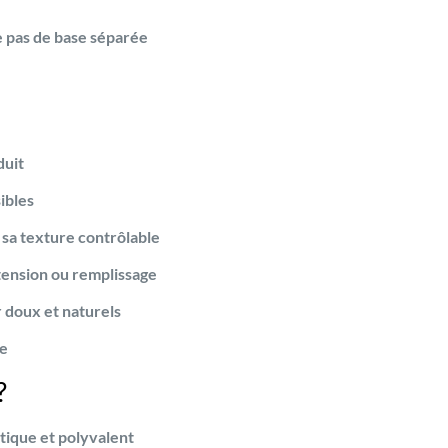
 pas de base séparée
duit
ibles
 sa texture contrôlable
xtension ou remplissage
 doux et naturels
ée
?
tique et polyvalent