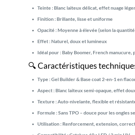
Teinte :
Blanc laiteux délicat, effet nuage lége
Finition :
Brillante, lisse et uniforme
Opacité :
Moyenne à élevée (selon la quantité
Effet :
Naturel, doux et lumineux
Idéal pour :
Baby Boomer, French manucure, p
🔍 Caractéristiques technique
Type :
Gel Builder & Base coat 2-en-1 en flaco
Aspect :
Blanc laiteux semi-opaque, effet doux
Texture :
Auto-nivelante, flexible et résistant
Formule :
Sans TPO
– douce pour les ongles se
Utilisation :
Renforcement, extension, correc
Compatibilité :
Catalyse 60 s LED / 2 min UV