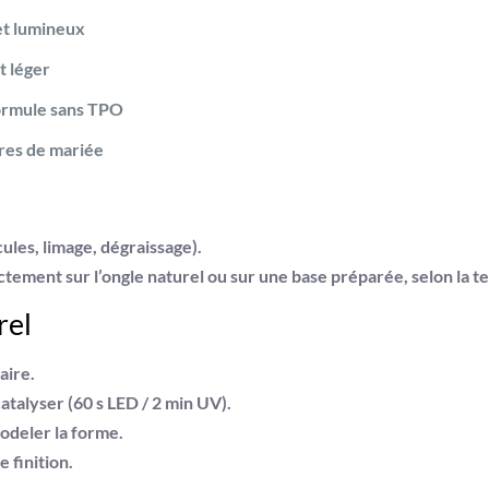
et lumineux
t léger
formule
sans TPO
res de mariée
ules, limage, dégraissage).
tement sur l’ongle naturel ou sur une base préparée, selon la te
rel
aire.
atalyser (60 s LED / 2 min UV).
odeler la forme.
 finition.