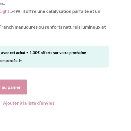
es.
Light
54W
, il offre une catalysation parfaite et un
French manucures
ou
renforts naturels
lumineux et
é avec cet achat =
1.00
€
offerts sur votre prochaine
écompensée ✨
 au panier
Ajouter à la liste d’envies