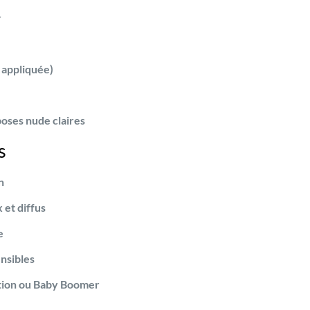
r
 appliquée)
oses nude claires
s
n
 et diffus
e
nsibles
tion ou Baby Boomer