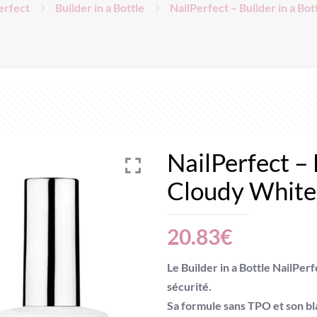
erfect
Builder in a Bottle
NailPerfect – Builder in a Bo
NailPerfect – 
Cloudy White
20.83
€
Le
Builder in a Bottle NailPe
sécurité.
Sa formule
sans TPO
et son bl