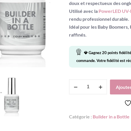
doux et respectueux des ongl
Utilisé avec la
Power
LED UV-
rendu professionnel durable.
Idéal pour les
Baby Boomers
,
raffinés.
💎 Gagnez
20
points fidélit
commande. Votre fidélité est r
quantité
Ajouter
de
NailPerfect
-
Builder
Catégorie :
Builder in a Bottle
in
a