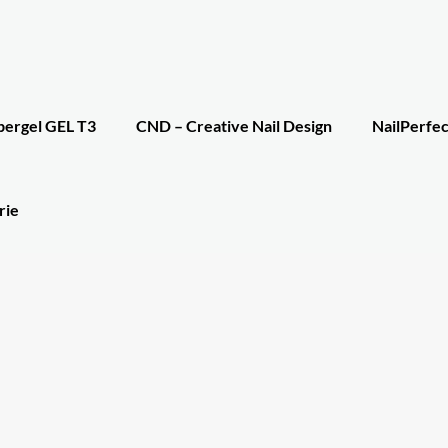
bergel GEL T3
CND – Creative Nail Design
NailPerfec
rie