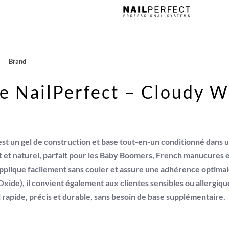
Bottle
-
Cloudy
White
Brand
le NailPerfect – Cloudy W
st un
gel de construction et base tout-en-un
conditionné dans u
 et naturel, parfait pour les
Baby Boomers
,
French manucures
e
s’applique facilement sans couler et assure une adhérence optimal
e), il convient également aux clientes sensibles ou allergiques
l rapide, précis et durable, sans besoin de base supplémentaire.