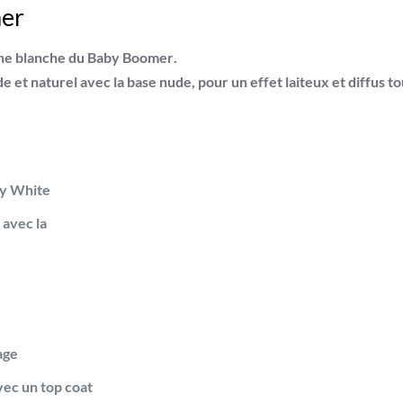
mer
one blanche du
Baby Boomer
.
et naturel avec la base nude, pour un effet laiteux et diffus t
dy White
 avec la
age
ec un top coat
Des questions ?
Contactez-nous