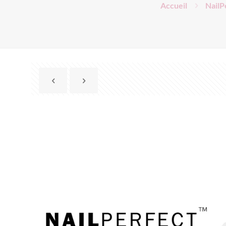
Accueil
NailP