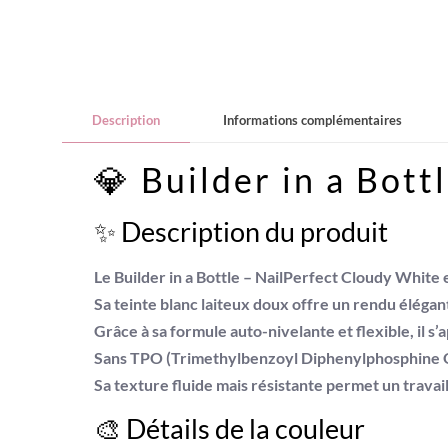
Description
Informations complémentaires
💎 Builder in a Bott
✨ Description du produit
Le
Builder in a Bottle – NailPerfect Cloudy White
e
Sa teinte
blanc laiteux doux
offre un rendu élégant
Grâce à sa
formule auto-nivelante
et flexible, il 
Sans TPO
(Trimethylbenzoyl Diphenylphosphine Oxid
Sa texture fluide mais résistante permet un travai
🎨 Détails de la couleur