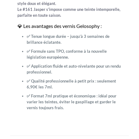
style doux et élégant
.
Le
#161 Jasper
s’impose comme une teinte intemporelle,
parfaite en toute saison.
💎 Les avantages des vernis Gelosophy :
✅
Tenue longue durée
– jusqu’à 3 semaines de
brillance éclatante.
✅
Formule sans TPO
, conforme à la
nouvelle
législation européenne
.
✅
Application fluide et auto-nivelante
pour un rendu
professionnel.
✅
Qualité professionnelle à petit prix
: seulement
6,90€ les 7ml.
✅
Format 7ml pratique et économique
: idéal pour
varier les teintes, éviter le gaspillage et garder le
vernis toujours frais.