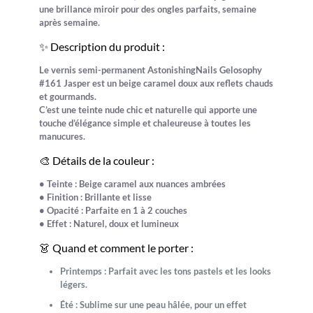
une
brillance miroir
pour des ongles parfaits, semaine
après semaine.
✨ Description du produit :
Le
vernis semi-permanent AstonishingNails Gelosophy
#161 Jasper
est un
beige caramel doux
aux reflets chauds
et gourmands.
C’est une teinte
nude chic
et naturelle qui apporte une
touche d’élégance simple et chaleureuse à toutes les
manucures.
🎨 Détails de la couleur :
•
Teinte :
Beige caramel aux nuances ambrées
•
Finition :
Brillante et lisse
•
Opacité :
Parfaite en 1 à 2 couches
•
Effet :
Naturel, doux et lumineux
👗 Quand et comment le porter :
Printemps :
Parfait avec les tons pastels et les looks
légers.
Été :
Sublime sur une peau hâlée, pour un effet