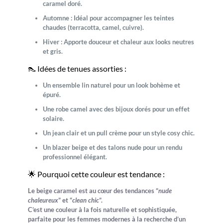
caramel doré.
Automne :
Idéal pour accompagner les teintes
chaudes (terracotta, camel, cuivre).
Hiver :
Apporte douceur et chaleur aux looks neutres
et gris.
👠 Idées de tenues assorties :
Un
ensemble lin naturel
pour un look bohème et
épuré.
Une
robe camel
avec des
bijoux dorés
pour un effet
solaire.
Un
jean clair
et un
pull crème
pour un style cosy chic.
Un
blazer beige
et des
talons nude
pour un rendu
professionnel élégant.
🌟 Pourquoi cette couleur est tendance :
Le
beige caramel
est au cœur des tendances “
nude
chaleureux
” et “
clean chic
”.
C’est une couleur à la fois naturelle et sophistiquée,
parfaite pour les femmes modernes à la recherche d’un