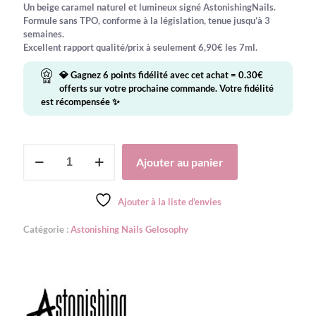
Un beige caramel naturel et lumineux signé AstonishingNails.
Formule sans TPO, conforme à la législation, tenue jusqu’à 3
semaines.
Excellent rapport qualité/prix à seulement 6,90€ les 7ml.
💎 Gagnez
6
points fidélité avec cet achat =
0.30
€
offerts sur votre prochaine commande. Votre fidélité
est récompensée ✨
quantité
Ajouter au panier
de
Gelosophy
#161
Ajouter à la liste d’envies
Jasper
Catégorie :
Astonishing Nails Gelosophy