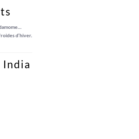
nts
cardamome…
roides d’hiver.
 India