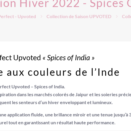
ion Hiver 2022 - Spices 
Perfect - Upvoted
Collection de Saison UPVOTED
Coll
erfect Upvoted
« Spices of India »
e aux couleurs de l’Inde
rfect Upvoted – Spices of India
.
piration dans les marchés colorés de Jaipur et les soieries préci
quent les senteurs d’un hiver enveloppant et lumineux.
 une
application fluide
, une
brillance miroir
et une
tenue jusqu’à 
urel tout en garantissant un résultat haute performance.