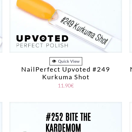
Quick View
NailPerfect Upvoted #249
Kurkuma Shot
11.90
€