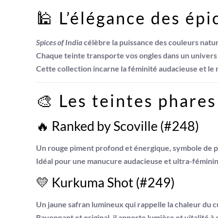
🕌 L’élégance des épi
Spices of India
célèbre la puissance des couleurs natur
Chaque teinte transporte vos ongles dans un univers r
Cette collection incarne la féminité audacieuse et le 
🎨 Les teintes phares
🔥
Ranked by Scoville (#248)
Un
rouge piment profond
et énergique, symbole de pa
Idéal pour une manucure audacieuse et ultra-féminine
💛
Kurkuma Shot (#249)
Un
jaune safran lumineux
qui rappelle la chaleur du c
Rayonnant et original, il apporte lumière et vitalité à