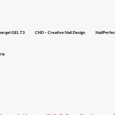
bergel GEL T3
CND – Creative Nail Design
NailPerfec
rie