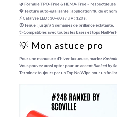
🌿 Formule
TPO-Free & HEMA-Free
– respectueuse d
💎 Texture
auto-égalisante
: application fluide et ho
⚡ Catalyse LED : 30–60 s / UV : 120 s.
🕒 Tenue : jusqu’à 3 semaines de brillance éclatante.
✨ Compatibles avec toutes les bases et tops
NailPer
💡 Mon astuce pro
Pour une manucure d’hiver luxueuse, mariez
Kashmir
Vous pouvez aussi opter pour un accent
Ranked by Sc
Terminez toujours par un
Top No Wipe
pour un fini br