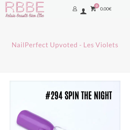
0
0.00€
NailPerfect Upvoted - Les Violets